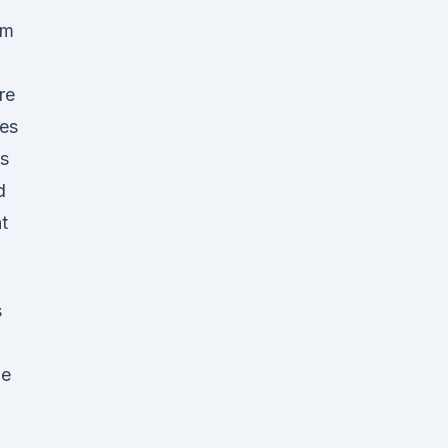
um
re
 es
s
d
t
s
de