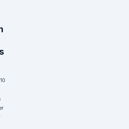
n
s
10
n
er
r