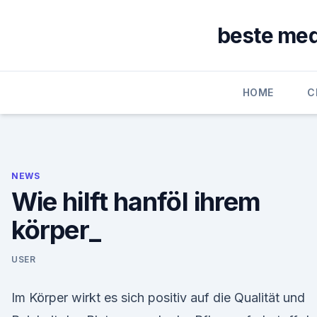
Skip
to
beste med
content
HOME
C
NEWS
Wie hilft hanföl ihrem
körper_
USER
Im Körper wirkt es sich positiv auf die Qualität und