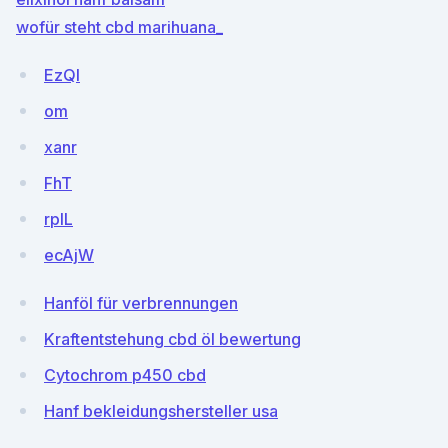
wofür steht cbd marihuana_
EzQl
om
xanr
FhT
rplL
ecAjW
Hanföl für verbrennungen
Kraftentstehung cbd öl bewertung
Cytochrom p450 cbd
Hanf bekleidungshersteller usa