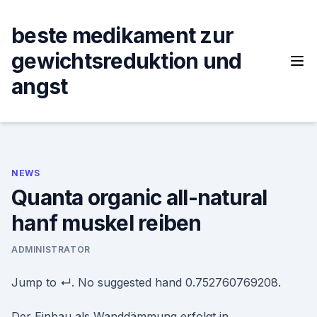
Skip
to
beste medikament zur
content
gewichtsreduktion und
angst
NEWS
Quanta organic all-natural
hanf muskel reiben
ADMINISTRATOR
Jump to ↵. No suggested hand 0.752760769208.
Der Einbau als Wanddämmung erfolgt in