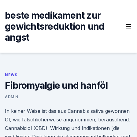
Skip
to
beste medikament zur
content
gewichtsreduktion und
angst
NEWS
Fibromyalgie und hanföl
ADMIN
In keiner Weise ist das aus Cannabis sativa gewonnen
Öl, wie fälschlicherweise angenommen, berauschend.
Cannabidiol (CBD): Wirkung und Indikationen [die
wichtigsten Dies kann die stimmungsaufhellenden und