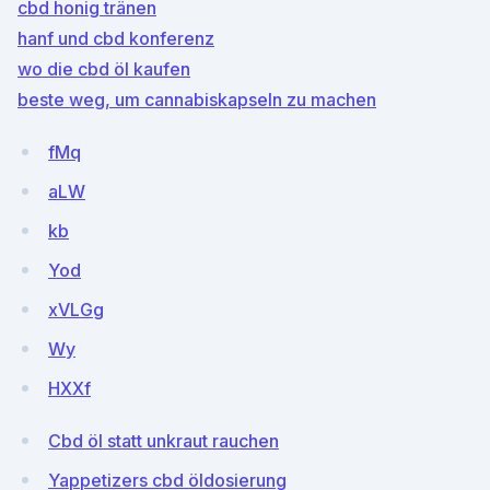
cbd honig tränen
hanf und cbd konferenz
wo die cbd öl kaufen
beste weg, um cannabiskapseln zu machen
fMq
aLW
kb
Yod
xVLGg
Wy
HXXf
Cbd öl statt unkraut rauchen
Yappetizers cbd öldosierung