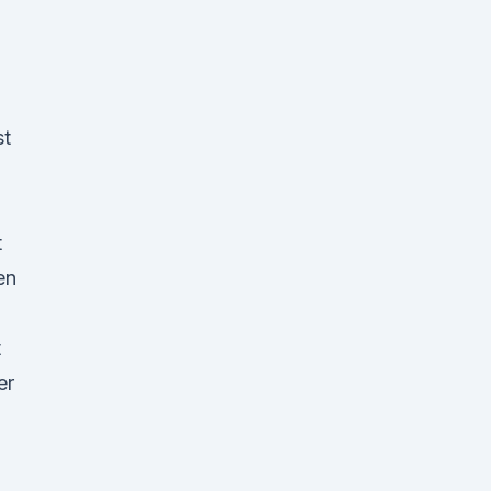
st
t
en
t
er